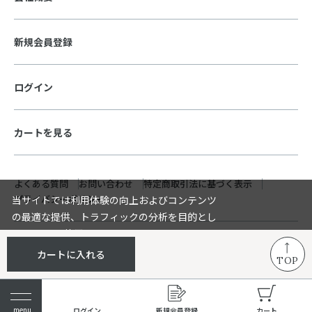
新規会員登録
ログイン
カートを見る
よくある質問
お問い合わせ
特定商取引法に基づく表示
プライバシーポリシー
当サイトでは利用体験の向上およびコンテンツ
の最適な提供、トラフィックの分析を目的とし
てCookieを使用しています。
© Pacific Products Corp. All rights reserved.
サイトの閲覧を継続された場合、Cookieの利用
承諾する
×
カートに入れる
TOP
に同意したものといたします。
詳細については
をご確認く
プライバシーポリシー
ださい。
ログイン
新規会員登録
カート