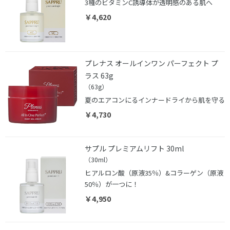
3種のビタミンC誘導体が透明感のある肌へ
￥4,620
プレナス オールインワン パーフェクト プ
ラス 63g
（63g）
夏のエアコンにるインナードライから肌を守る
￥4,730
サプル プレミアムリフト 30ml
（30ml）
ヒアルロン酸（原液35％）&コラーゲン（原液
50％）が一つに！
￥4,950