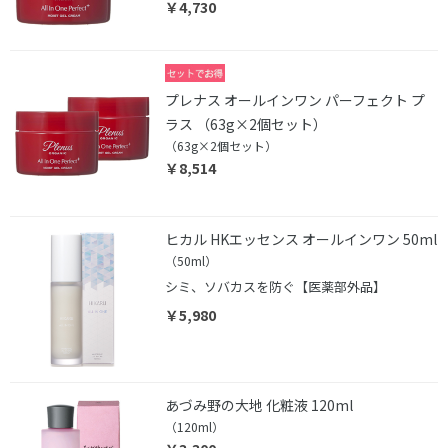
￥4,730
プレナス オールインワン パーフェクト プ
ラス （63g×2個セット）
（63g×2個セット）
￥8,514
ヒカル HKエッセンス オールインワン 50ml
（50ml）
シミ、ソバカスを防ぐ【医薬部外品】
￥5,980
あづみ野の大地 化粧液 120ml
（120ml）