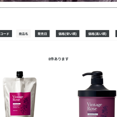
コード
商品名
発売日
価格(安い順)
価格(高い順)
8
件あります