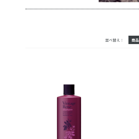
並べ替え：
商品