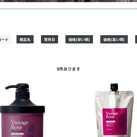
コード
商品名
発売日
価格(安い順)
価格(高い順)
8
件あります