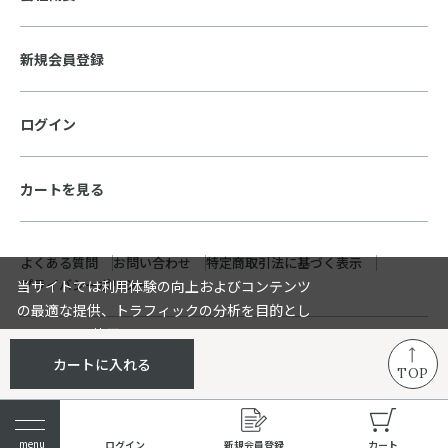
新規会員登録
ログイン
カートを見る
よくある質問
お問い合わせ
特定商取引法に基づく表示
プライバシーポリシー
当サイトでは利用体験の向上およびコンテンツ
の最適な提供、トラフィックの分析を目的とし
てCookieを使用しています。
© Pacific Products Corp. All rights reserved.
サイトの閲覧を継続された場合、Cookieの利用
承諾する
×
カートに入れる
TOP
に同意したものといたします。
詳細については
をご確認く
プライバシーポリシー
ださい。
ログイン
新規会員登録
カート