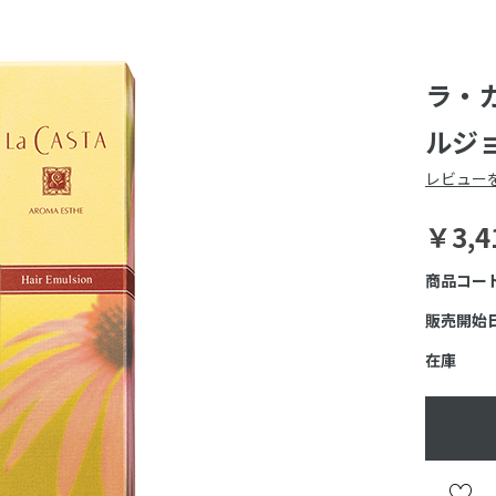
ラ・
ルジョ
レビュー
￥3,4
商品コー
販売開始
在庫