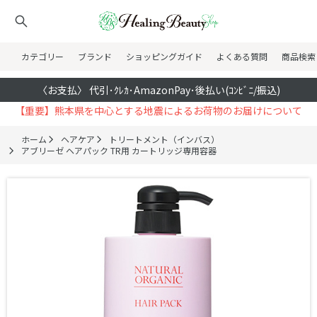
カテゴリー
ブランド
ショッピングガイド
よくある質問
商品検索
〈お支払〉 代引･ｸﾚｶ･AmazonPay･後払い(ｺﾝﾋﾞﾆ/振込)
【重要】熊本県を中心とする地震によるお荷物のお届けについて
ホーム
ヘアケア
トリートメント（インバス）
アブリーゼ ヘアパック TR用 カートリッジ専用容器