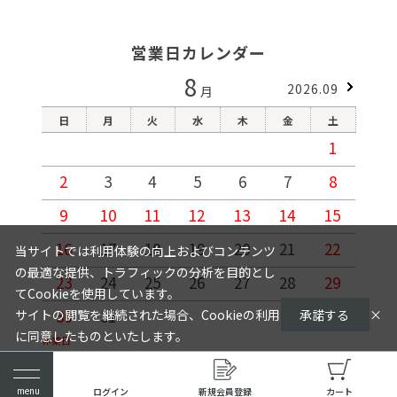
営業日カレンダー
8
2026.09
月
日
月
火
水
木
金
土
1
2
3
4
5
6
7
8
9
10
11
12
13
14
15
1
16
17
18
19
20
21
22
2
当サイトでは利用体験の向上およびコンテンツ
の最適な提供、トラフィックの分析を目的とし
23
24
25
26
27
28
29
2
てCookieを使用しています。
30
31
サイトの閲覧を継続された場合、Cookieの利用
承諾する
×
に同意したものといたします。
休業日
詳細については
をご確認く
※商品発送、お問い合わせを含みます。
プライバシーポリシー
ださい。
ログイン
新規会員登録
カート