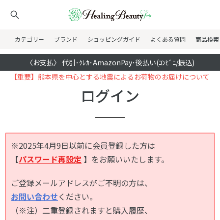
カテゴリー
ブランド
ショッピングガイド
よくある質問
商品検索
〈お支払〉 代引･ｸﾚｶ･AmazonPay･後払い(ｺﾝﾋﾞﾆ/振込)
【重要】熊本県を中心とする地震によるお荷物のお届けについて
ログイン
※2025年4月9日以前に会員登録した方は
【
パスワード再設定
】をお願いいたします。
ご登録メールアドレスがご不明の方は、
お問い合わせ
ください。
（※注）二重登録されますと購入履歴、